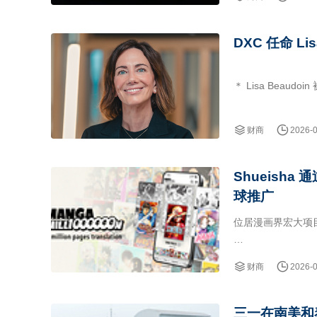
全球绿色科技龙头
DXC 任命 L
＊ Lisa Bea
＊ Beaudoin
台，现已投入生产，
财商
2026-
Shueisha
球推广
位居漫画界宏大项目之
东京2026年8月6日
财商
2026-
MILLION。该平
三一在南美和