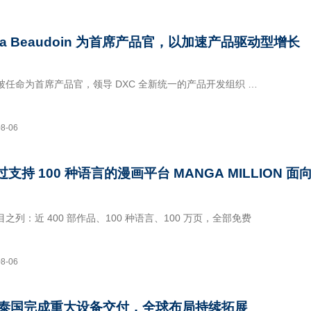
企业远景科技今日宣布，位于内蒙古乌兰察布的远景星河基地正式投产。
isa Beaudoin 为首席产品官，以加速产品驱动型增长
udoin 被任命为首席产品官，领导 DXC 全新统一的产品开发组织
 最近主导了 DXC OASIS 的开发和发布，这是该公司面向托管服务的 AI 驱动
拥有 57 家
08-06
 通过支持 100 种语言的漫画平台 MANGA MILLION 面
列：近 400 部作品、100 种语言、100 万页，全部免费
 美通社 －－ 全球领先漫画出版商 Shueisha Inc. 推出了全新数字平台 M
08-06
台限时开放
泰国完成重大设备交付，全球布局持续拓展