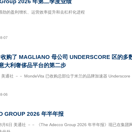
o Group 2026 年第二季度业绩
强劲的盈利增长、运营效率提升和去杠杆化进程
易所上市规则第 53 条发布的特别公告
08-07
8月7日 美通社 －－ 亮点
A 收购了 MAGLIANO 母公司 UNDERSCORE 区的多
同比增长 5.6％（工作日调整后）
意大利奢侈品平台的第二步
 美通社 －－ MondeVita 已收购总部位于米兰的品牌加速器 Underscore
司是 Magliano、GR10K 以及多品牌零售商 WOK Store 背后的推
08-06
O GROUP 2026 年半年报
月6日 美通社 －－ 《The Adecco Group 2026 年半年报》现已在集
击此处