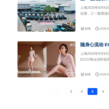
上海2026年8月6
近期，三一集团连
约。三一海工与Hanse
Terminals（
财商
2026-
随身心流动 
上海2026年8月
ECCO将运动时
动”为理念，让运
财商
2026-
3
4
5
6