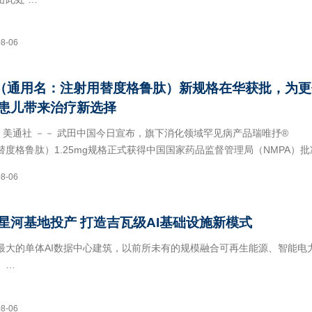
cogroup.com－mediaprojectad
08-06
（通用名：注射用替度格鲁肽）新规格在华获批，为更
患儿带来治疗新选择
6日 美通社 －－ 武田中国今日宣布，旗下消化领域罕见病产品瑞唯抒®
度格鲁肽）1.25mg规格正式获得中国国家药品监督管理局（NMPA）批
疗短肠综合征（Short bowel
08-06
星河基地投产 打造吉瓦级AI基础设施新模式
最大的单体AI数据中心建筑，以前所未有的规模融合可再生能源、智能电
。
月6日 美通社 －－
08-06