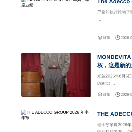
The Adecc
严格的执行推动了
根据 SIX 瑞士交
财商
2026-
瑞士苏黎世2026年
MONDEVIT
＊ 强劲的有机收入
权，这是新的
米兰2026年8月6日
District
的战略性多数股权，该公
财商
2026-
THE ADECC
瑞士苏黎世2026年8
特别栏目发布，点