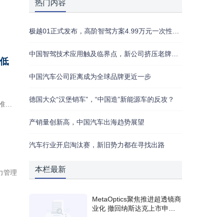
热门内容
极越01正式发布，高阶智驾方案4.99万元一次性买断
中国智驾技术应用触及临界点，新公司挤压老牌供应商生存空间
低
中国汽车公司距离成为全球品牌更近一步
德国大众“汉堡销车”，“中国造”新能源车的反攻？
准，
产销量创新高，中国汽车出海趋势展望
汽车行业开启淘汰赛，新旧势力都在寻找出路
本栏最新
力管理
MetaOptics聚焦推进超透镜商
业化 撤回纳斯达克上市申请