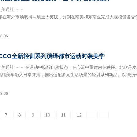
日 美通社 －－
续在海外市场取得两项重大突破，分别在南美和东南亚完成大规模设备交
atic Global
HGT）签署采购协议，将为南美洲一座集装
08-06
ECCO全新轻训系列演绎都市运动时装美学
6日 美通社 －－ 在运动中唤醒自然状态，在心流中重建内在秩序。北欧丹
装风格美学融入日常穿搭，推出适配多元生活场景的轻训系列新品。以“随身
动成为专注自我的内在疗愈，无论是清
08-06
7
8
9
10
11
12