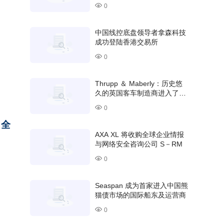
并推迟在美国进行双重上市计
这
0
划
中国线控底盘领导者拿森科技
成功登陆香港交易所
0
编排平
Thrupp ＆ Maberly：历史悠
久的英国客车制造商进入了定
制汽车的新时代
0
向全
AXA XL 将收购全球企业情报
与网络安全咨询公司 S－RM
0
ANGA
Seaspan 成为首家进入中国熊
猫债市场的国际船东及运营商
0