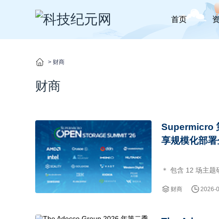
首页
>
财商
财商
Supermi
享规模化部署企
＊ 包含 12 场主题研讨的线上活动，深入探讨用于生产环境 AI 部署的 AI 推理、智能体 AI、云存
储及数据管理
财商
2026-
＊ 来自
AMD、DDN、Hamme