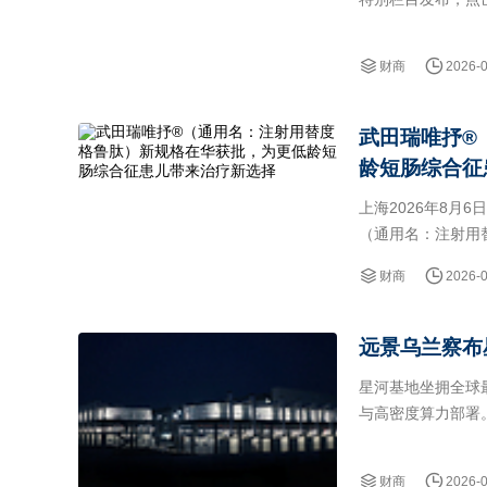
《https：www.adec
财商
2026-
武田瑞唯抒®
龄短肠综合征
上海2026年8月
（通用名：注射用替
相应扩展适应症用于治
财商
2026-
远景乌兰察布
星河基地坐拥全球
与高密度算力部署
乌兰察布2026年8
财商
2026-