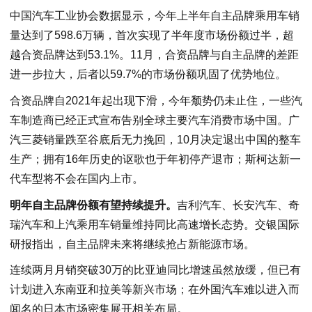
中国汽车工业协会数据显示，今年上半年自主品牌乘用车销
量达到了598.6万辆，首次实现了半年度市场份额过半，超
越合资品牌达到53.1%。11月，合资品牌与自主品牌的差距
进一步拉大，后者以59.7%的市场份额巩固了优势地位。
合资品牌自2021年起出现下滑，今年颓势仍未止住，一些汽
车制造商已经正式宣布告别全球主要汽车消费市场中国。广
汽三菱销量跌至谷底后无力挽回，10月决定退出中国的整车
生产；拥有16年历史的讴歌也于年初停产退市；斯柯达新一
代车型将不会在国内上市。
明年自主品牌份额有望持续提升。
吉利汽车、长安汽车、奇
瑞汽车和上汽乘用车销量维持同比高速增长态势。交银国际
研报指出，自主品牌未来将继续抢占新能源市场。
连续两月月销突破30万的比亚迪同比增速虽然放缓，但已有
计划进入东南亚和拉美等新兴市场；在外国汽车难以进入而
闻名的日本市场密集展开相关布局。