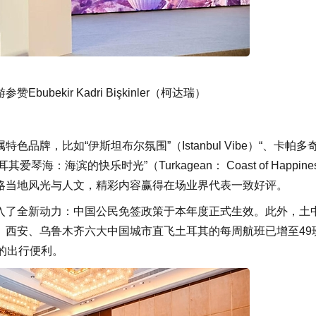
ubekir Kadri Bişkinler（柯达瑞）
属特色品牌
，
比如“伊斯坦布尔氛围”（Istanbul Vibe）“
、
卡帕多
耳其爱琴海：海滨的快乐时光”（Turkagean： Coast of Happine
略当地风光与人文，精彩内容赢得在场业界代表一致好评。
入了全新动力：中国公民免签政策于本年度正式生效。此外，土
、西安、乌鲁木齐六大中国城市直飞土耳其的每周航班已增至49
的出行便利。