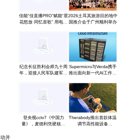
佳能“佳直播PRO”赋能“星
2026土耳其旅游目的地中
花怒放·同忆首歌” 用电影
国推介会于广州顺利举办
质感传递视听艺术表达
纪念长征胜利会师九十周
Supermicro与Verda携手
年，迎接人民军队建军一
推出面向新一代AI工作负
百周年——红旗飘飘大型
载的可持续全栈式AI云基
书画作品巡展系列活动在
础设施
京启动
登央视cctv7《中国力
Therabody推出首款体温
量》，麦德利凭硬核出
调节高性能设备
圈！
CryoTherm™ Palm，依
托经科学验证的掌心降温
活动并