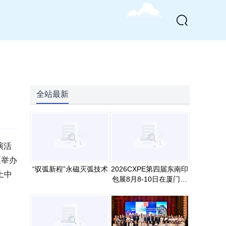
全站最新
演活
区举办
“驭弧新程”永磁灭弧技术
2026CXPE第四届东南印
土中
包展8月8-10日在厦门举
办