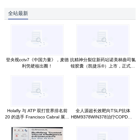
全站最新
登央视cctv7《中国力量》，麦德
抗精神分裂症新药呫诺美林曲司氯
利凭硬核出圈！
铵胶囊（凯捷乐®）上市，正式惠
及国内患者
Holafly 与 ATP 双打世界排名前
全人源超长效靶向TSLP抗体
20 的选手 Francisco Cabral 展开
HBM9378WIN378治疗COPD的II
合作
期SIRIUS研究已完成首批患者给
药