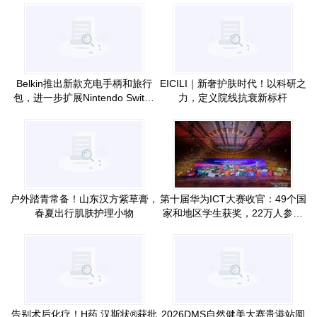
Belkin推出新款充电手柄和旅行
EICILI｜新奢护肤时代！以科研之
包，进一步扩展Nintendo Switch
力，定义院线抗衰新标杆
2配件生态系统
户外踏青常备！山东汉方紫草膏，
第十届华为ICT大赛收官：49个国
春夏出行肌肤护理小物
家和地区学生获奖，22万人参赛
创新高
告别术后化疗！H药 汉斯状®获批
2026DMS自然健美大赛贵港站圆