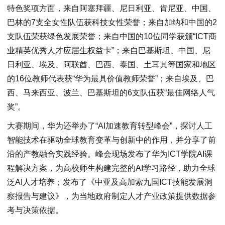
特色奖项方面，来自阿塞拜疆、尼日利亚、肯尼亚、中国、
巴林的7支全女性队伍获科技女性荣誉；来自加纳和中国的2
支队伍荣获绿色发展荣誉；来自中国的10位同学获颁“ICT商
业精英优秀人才应届生权益卡”；来自巴基斯坦、中国、尼
日利亚、埃及、阿联酋、巴西、泰国、土耳其等国家和地区
的16位教师代表获“华为最具价值教师荣誉”；来自埃及、巴
西、马来西亚、波兰、巴基斯坦的6支队伍获“最佳网络人气
奖”。
大赛期间，华为还举办了“AI加速教育转型峰会”，探讨人工
智能技术在驱动全球教育变革与创新中的作用，并分享了前
沿的产教融合实践经验。峰会现场发布了华为ICT学院AI课
程解决方案，为高校师生构建完整的AI学习路径，助力全球
泛AI人才培养；发布了《中亚及高加索九国ICT技能发展洞
察报告与建议》，为当地政府制定人才产业政策提供数据参
考与决策依据。