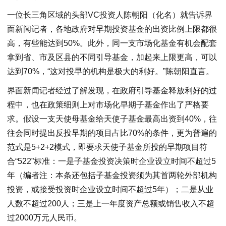
一位长三角区域的头部VC投资人陈朝阳（化名）就告诉界
面新闻记者，各地政府对早期投资基金的出资比例上限都很
高，有些能达到50%。此外，同一支市场化基金有机会配套
拿到省、市及区县的不同引导基金，加起来上限更高，可以
达到70%，“这对投早的机构是极大的利好。”陈朝阳直言。
界面新闻记者经过了解发现，在政府引导基金释放利好的过
程中，也在政策细则上对市场化早期子基金作出了严格要
求。假设一支天使母基金给天使子基金最高出资到40%，往
往会同时提出反投早期的项目占比70%的条件，更为普遍的
范式是5+2+2模式，即要求天使子基金所投的早期项目符
合“522”标准：一是子基金投资决策时企业设立时间不超过5
年（编者注：本条还包括子基金投资须为其首两轮外部机构
投资，或接受投资时企业设立时间不超过5年）；二是从业
人数不超过200人；三是上一年度资产总额或销售收入不超
过2000万元人民币。